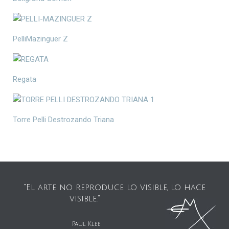
PelliMazinguer Z
Regata
Torre Pelli Destrozando Triana
"El arte no reproduce lo visible, lo hace
visible."
Paul Klee